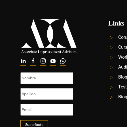
Links
Cons
Cur
Wor
Audi
Blo
Tes
Biog
Suscríbete