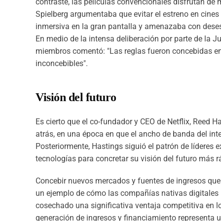
contraste, las películas convencionales disfrutan de
Spielberg argumentaba que evitar el estreno en cines
inmersiva en la gran pantalla y amenazaba con deses
En medio de la intensa deliberación por parte de la 
miembros comentó: "Las reglas fueron concebidas en 
inconcebibles".
Visión del futuro
Es cierto que el co-fundador y CEO de Netflix, Reed H
atrás, en una época en que el ancho de banda del int
Posteriormente, Hastings siguió el patrón de líderes e
tecnologías para concretar su visión del futuro más 
Concebir nuevos mercados y fuentes de ingresos que p
un ejemplo de cómo las compañías nativas digitales 
cosechado una significativa ventaja competitiva en l
generación de ingresos y financiamiento representa 