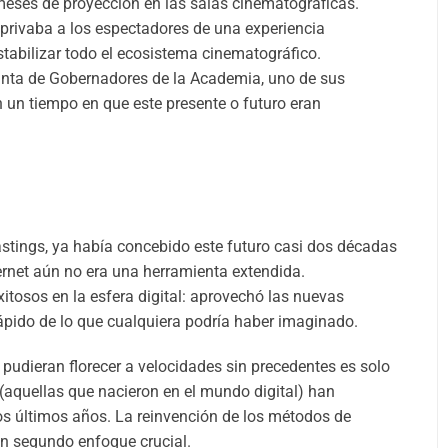
 meses de proyección en las salas cinematográficas.
Karla Tinoco Salazar
 privaba a los espectadores de una experiencia
tabilizar todo el ecosistema cinematográfico.
Project Manager, Experta en Manejo de Fondos
Junta de Gobernadores de la Academia, uno de sus
no Reembolsables para el Financiamiento de
Proyectos de I+D+i - FIASA
un tiempo en que este presente o futuro eran
Ver más
astings, ya había concebido este futuro casi dos décadas
ernet aún no era una herramienta extendida.
xitosos en la esfera digital: aprovechó las nuevas
rápido de lo que cualquiera podría haber imaginado.
udieran florecer a velocidades sin precedentes es solo
(aquellas que nacieron en el mundo digital) han
os últimos años. La reinvención de los métodos de
un segundo enfoque crucial.