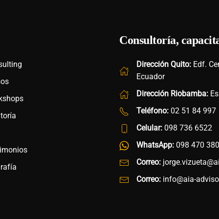
Consultoría, capacit
ulting
Dirección Quito:
Edf. Ce
Ecuador
sos
Dirección Riobamba:
Es
kshops
Teléfono:
02 51 84 997
toría
Celular:
098 736 6522
g
WhatsApp:
098 470 38
timonios
Correo:
jorge.vizueta@a
rafía
Correo:
info@aia-advis